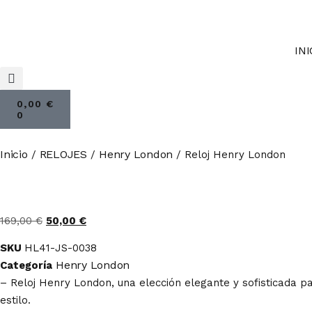
INI
0,00
€
0
Inicio
RELOJES
Henry London
/
/
/ Reloj Henry London
169,00
€
50,00
€
SKU
HL41-JS-0038
Henry London
Categoría
– Reloj Henry London, una elección elegante y sofisticada 
estilo.