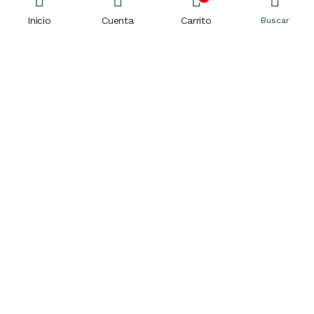
Inicio
Cuenta
Carrito
Buscar
Sé el primero en enterarte
Unete a nuestra lista de correo y sé el primero en enterarte
de las últimas llegadas, ofertas exclusivas y más.