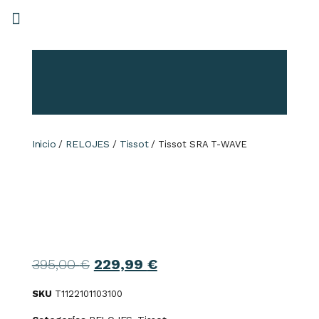
Inicio
RELOJES
Tissot
/
/
/ Tissot SRA T-WAVE
395,00
€
229,99
€
SKU
T1122101103100