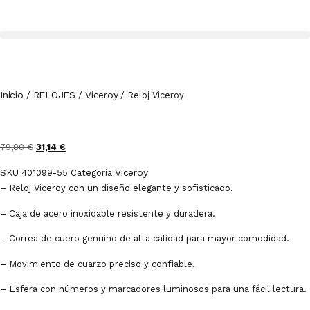
Inicio
RELOJES
Viceroy
/
/
/ Reloj Viceroy
79,00
€
31,14
€
Viceroy
SKU
401099-55
Categoría
– Reloj Viceroy con un diseño elegante y sofisticado.
– Caja de acero inoxidable resistente y duradera.
– Correa de cuero genuino de alta calidad para mayor comodidad.
– Movimiento de cuarzo preciso y confiable.
– Esfera con números y marcadores luminosos para una fácil lectura.