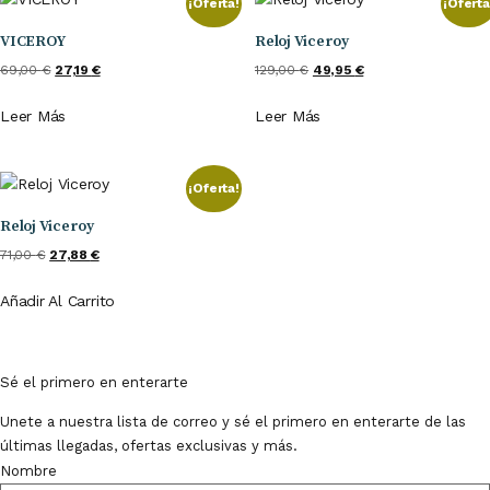
¡Oferta!
¡Oferta
VICEROY
Reloj Viceroy
El
El
El
El
69,00
€
27,19
€
129,00
€
49,95
€
Precio
Precio
Precio
Precio
Leer Más
Leer Más
Original
Actual
Original
Actual
Era:
Es:
Era:
Es:
69,00 €.
27,19 €.
129,00 €.
49,95 €.
¡Oferta!
Reloj Viceroy
El
El
71,00
€
27,88
€
Precio
Precio
Añadir Al Carrito
Original
Actual
Era:
Es:
71,00 €.
27,88 €.
Sé el primero en enterarte
Unete a nuestra lista de correo y sé el primero en enterarte de las
últimas llegadas, ofertas exclusivas y más.
Nombre