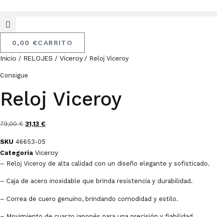
Ir
Al
Contenido
0,00
€
CARRITO
Inicio
RELOJES
Viceroy
/
/
/ Reloj Viceroy
Consigue
Reloj Viceroy
El
El
79,00
€
31,13
€
precio
precio
SKU
46653-05
original
actual
Viceroy
Categoría
era:
es:
– Reloj Viceroy de alta calidad con un diseño elegante y sofisticado.
79,00 €.
31,13 €.
– Caja de acero inoxidable que brinda resistencia y durabilidad.
– Correa de cuero genuino, brindando comodidad y estilo.
– Movimiento de cuarzo japonés para una precisión y fiabilidad