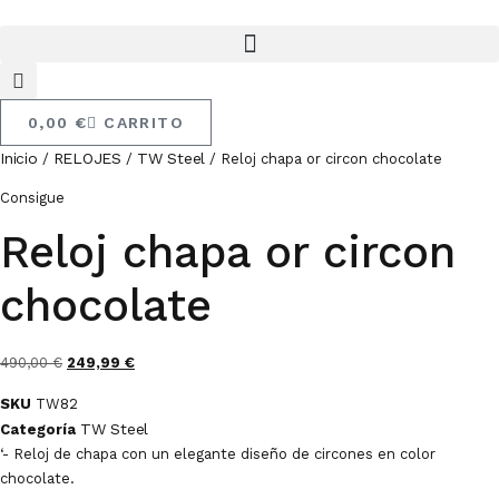
Ir
Al
Contenido
0,00
€
CARRITO
Inicio
RELOJES
TW Steel
/
/
/ Reloj chapa or circon chocolate
Consigue
Reloj chapa or circon
chocolate
El
El
490,00
€
249,99
€
precio
precio
SKU
TW82
original
actual
TW Steel
Categoría
era:
es:
‘- Reloj de chapa con un elegante diseño de circones en color
490,00 €.
249,99 €.
chocolate.