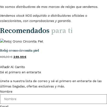
No somos distribudores de mas marcas de relojes que vendemos.
Vendemos stock NOS adquirido a distribuidores oficiales o
coleccionistas, con comprobaciones y garantía.
Recomendados
para ti
Reloj crono circonita piel
El
El
405,00
€
249,99
€
Precio
Precio
Añadir Al Carrito
Original
Actual
Sé el primero en enterarte
Era:
Es:
405,00 €.
249,99 €.
Unete a nuestra lista de correo y sé el primero en enterarte de las
últimas llegadas, ofertas exclusivas y más.
Nombre
Email