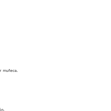
r muñeca.
ón.