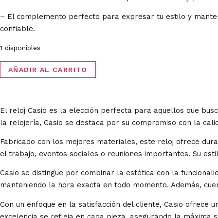
– El complemento perfecto para expresar tu estilo y mant
confiable.
1 disponibles
AÑADIR AL CARRITO
El reloj Casio es la elección perfecta para aquellos que bus
la relojería, Casio se destaca por su compromiso con la cali
Fabricado con los mejores materiales, este reloj ofrece durab
el trabajo, eventos sociales o reuniones importantes. Su es
Casio se distingue por combinar la estética con la funcional
manteniendo la hora exacta en todo momento. Además, cuenta
Con un enfoque en la satisfacción del cliente, Casio ofrece 
excelencia se refleja en cada pieza, asegurando la máxima sa