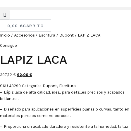
Ir
Al
Contenido
0,00
€
CARRITO
Inicio
Accesorios
Escritura
Dupont
/
/
/
/ LAPIZ LACA
Consigue
LAPIZ LACA
El
El
307,72
€
92,00
€
precio
precio
Dupont
Escritura
SKU
48290
Categorías
,
original
actual
– Lápiz laca de alta calidad, ideal para detalles precisos y acabados
era:
es:
brillantes.
307,72 €.
92,00 €.
– Diseñado para aplicaciones en superficies planas o curvas, tanto en
materiales porosos como no porosos.
– Proporciona un acabado duradero y resistente a la humedad, la luz