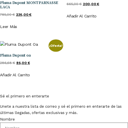
Pluma Dupont MONTPARNASSE
El
El
665,00
€
200,00
€
LACA
Precio
Precio
El
El
785,00
€
236,00
€
Añadir Al Carrito
Original
Actual
Precio
Precio
Era:
Es:
Leer Más
Original
Actual
665,00 €.
200,00 €.
Era:
Es:
785,00 €.
236,00 €.
¡Oferta!
Pluma Dupont oa
El
El
286,68
€
86,00
€
Precio
Precio
Añadir Al Carrito
Original
Actual
Era:
Es:
286,68 €.
86,00 €.
Sé el primero en enterarte
Unete a nuestra lista de correo y sé el primero en enterarte de las
últimas llegadas, ofertas exclusivas y más.
Nombre