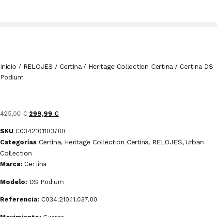
Inicio
RELOJES
Certina
Heritage Collection Certina
/
/
/
/ Certina DS
Podium
425,00
€
299,99
€
SKU
C0342101103700
Certina
Heritage Collection Certina
RELOJES
Urban
Categorías
,
,
,
Collection
Marca:
Certina
Modelo:
DS Podium
Referencia:
C034.210.11.037.00