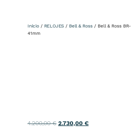
Inicio
RELOJES
Bell & Ross
/
/
/ Bell & Ross BR
41mm
4.200,00
€
2.730,00
€