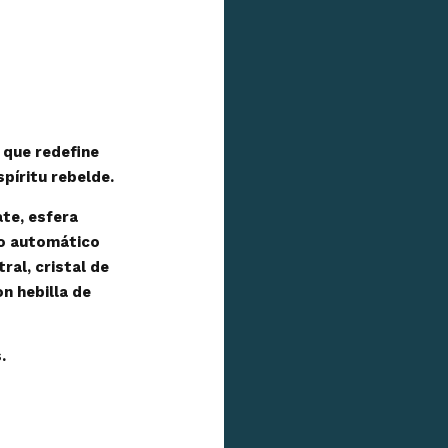
 que redefine
spíritu rebelde.
te, esfera
to automático
ral, cristal de
on hebilla de
.