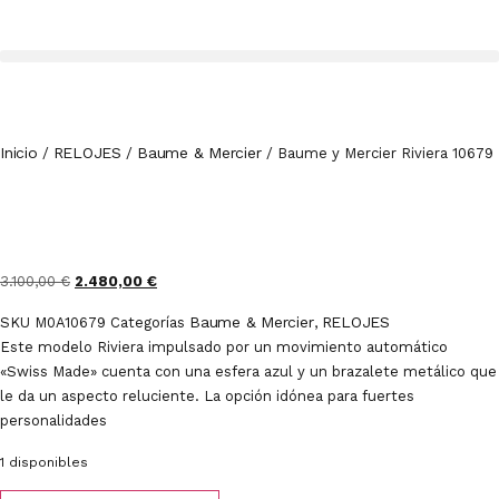
Inicio
RELOJES
Baume & Mercier
/
/
/ Baume y Mercier Riviera 10679
3.100,00
€
2.480,00
€
Baume & Mercier
RELOJES
SKU
M0A10679
Categorías
,
Este modelo Riviera impulsado por un movimiento automático
«Swiss Made» cuenta con una esfera azul y un brazalete metálico que
le da un aspecto reluciente. La opción idónea para fuertes
personalidades
1 disponibles