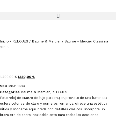
Inicio
RELOJES
Baume & Mercier
/
/
/ Baume y Mercier Classima
10609
1.400,00
€
1.120,00
€
SKU
M0A10609
Baume & Mercier
RELOJES
Categorías
,
Este reloj de cuarzo de lujo para mujer, provisto de una luminosa
esfera color verde claro y números romanos, ofrece una estética
nítida y moderna equilibrada con detalles clásicos. Incorpora un
brazalete de acero inoxidable apto para todas las ocasiones.