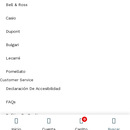
Bell & Ross
Casio
Dupont
Bulgari
Lecarré
Pomellato
Customer Service
Declaración De Accesibilidad
FAQs
Política De Cookies
0
Política De Cancelación, Cambios Y Devoluciones
Inicio
Cuenta
Carrito
Buscar